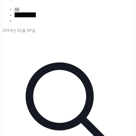
All
AI Solutions
2014년 05월 09일