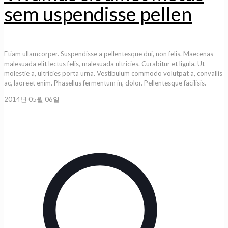
sem uspendisse pellen
Etiam ullamcorper. Suspendisse a pellentesque dui, non felis. Maecenas
malesuada elit lectus felis, malesuada ultricies. Curabitur et ligula. Ut
molestie a, ultricies porta urna. Vestibulum commodo volutpat a, convallis
ac, laoreet enim. Phasellus fermentum in, dolor. Pellentesque facilisis.
2014년 05월 06일