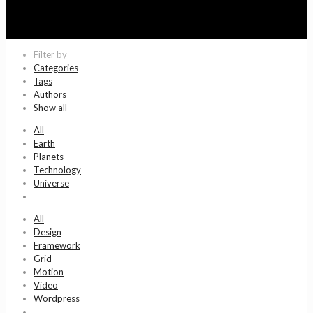
Filter by
Categories
Tags
Authors
Show all
All
Earth
Planets
Technology
Universe
All
Design
Framework
Grid
Motion
Video
Wordpress