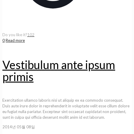
Do you like it?
102
0
Read more
Vestibulum ante ipsum
primis
Exercitation ullamco laboris nisi ut aliquip ex ea commodo consequat.
Duis aute irure dolor in reprehenderit in voluptate velit esse cillum dolore
eu fugiat nulla pariatur. Excepteur sint occaecat cupidatat non proident,
sunt in culpa qui officia deserunt mollit anim id est laborum.
2014년 05월 08일