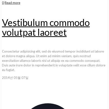
0
Read more
Vestibulum commodo
volutpat laoreet
Consectetur adipisicing elit, sed do eiusmod tempor incididunt ut labore
et dolore magna aliqua. Ut enim ad minim veniam, quis nostrud
exercitation ullamco laboris nisi ut aliquip ex ea commodo consequat.
Duis aute irure dolor in reprehenderit in voluptate velit esse cillum dolore
eu fugiat.
2014년 05월 07일