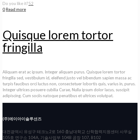
Do you like it?
52
0
Read more
Quisque lorem tortor
fringilla
Aliquam erat ac ipsum. Integer aliquam purus. Quisque lorem tortor
fringilla sed, vestibulum id, eleifend justo vel bibendum sapien massa ac
turpis faucibus orci luctus non, consectetuer lobortis quis, varius in, purus.
Integer ultrices posuere cubilia Curae, Nulla ipsum dolor lacus, suscipit
adipiscing. Cum sociis natoque penatibus et ultrices volutpat.
(주)에이아이솔루션즈
대전광역시 유성구 테크노2로 160 충남대학교 산학협력지원센터 사무실
105호 연구소 104A, 기술사업부 104B 공장 107, B102