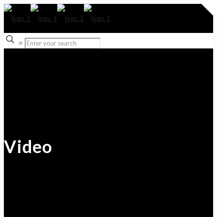
✕
Video