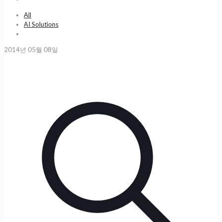
All
AI Solutions
2014년 05월 08일