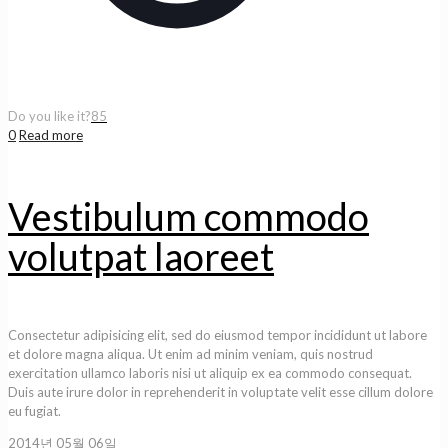
Do you like it?
85
0
Read more
Vestibulum commodo
volutpat laoreet
Consectetur adipisicing elit, sed do eiusmod tempor incididunt ut labore
et dolore magna aliqua. Ut enim ad minim veniam, quis nostrud
exercitation ullamco laboris nisi ut aliquip ex ea commodo consequat.
Duis aute irure dolor in reprehenderit in voluptate velit esse cillum dolore
eu fugiat.
2014년 05월 06일