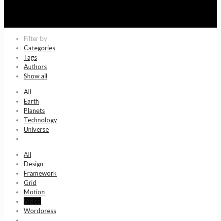
Filter by
Categories
Tags
Authors
Show all
All
Earth
Planets
Technology
Universe
All
Design
Framework
Grid
Motion
Video
Wordpress